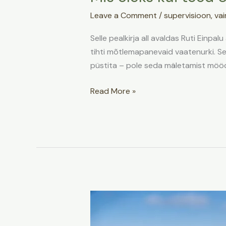
Leave a Comment
/
supervisioon
,
vai
Selle pealkirja all avaldas Ruti Einpalu
tihti mõtlemapanevaid vaatenurki. Se
püstita – pole seda mäletamist mööda
Read More »
Kuidas
supervisioon
võib