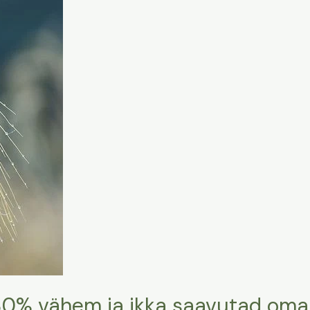
 80% vähem ja ikka saavutad om