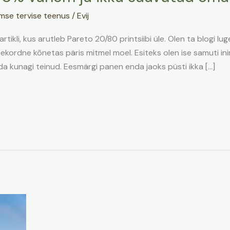
mse tervise teenus
/
Evij
 artikli, kus arutleb Pareto 20/80 printsiibi üle. Olen ta blogi lu
ekordne kõnetas päris mitmel moel. Esiteks olen ise samuti i
 kunagi teinud. Eesmärgi panen enda jaoks püsti ikka […]