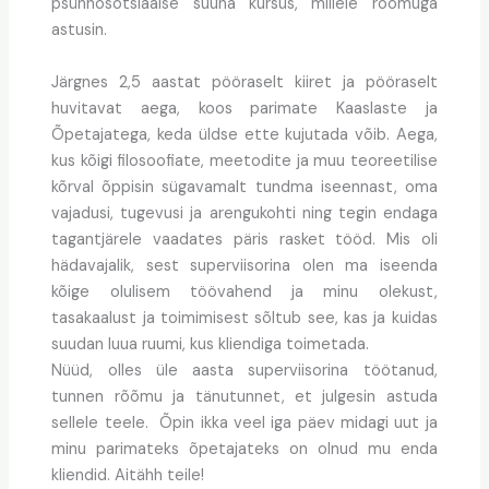
psühhosotsiaalse suuna kursus, millele rõõmuga
astusin.
Järgnes 2,5 aastat pööraselt kiiret ja pööraselt
huvitavat aega, koos parimate Kaaslaste ja
Õpetajatega, keda üldse ette kujutada võib. Aega,
kus kõigi filosoofiate, meetodite ja muu teoreetilise
kõrval õppisin sügavamalt tundma iseennast, oma
vajadusi, tugevusi ja arengukohti ning tegin endaga
tagantjärele vaadates päris rasket tööd. Mis oli
hädavajalik, sest superviisorina olen ma iseenda
kõige olulisem töövahend ja minu olekust,
tasakaalust ja toimimisest sõltub see, kas ja kuidas
suudan luua ruumi, kus kliendiga toimetada.
Nüüd, olles üle aasta superviisorina töötanud,
tunnen rõõmu ja tänutunnet, et julgesin astuda
sellele teele. Õpin ikka veel iga päev midagi uut ja
minu parimateks õpetajateks on olnud mu enda
kliendid. Aitähh teile!