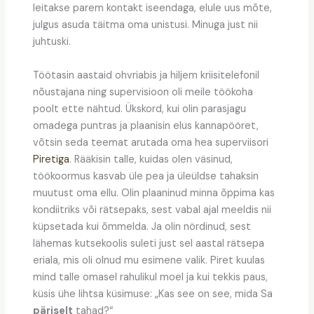
leitakse parem kontakt iseendaga, elule uus mõte,
julgus asuda täitma oma unistusi. Minuga just nii
juhtuski.
Töötasin aastaid ohvriabis ja hiljem kriisitelefonil
nõustajana ning supervisioon oli meile töökoha
poolt ette nähtud. Ükskord, kui olin parasjagu
omadega puntras ja plaanisin elus kannapööret,
võtsin seda teemat arutada oma hea superviisori
Piretiga
. Rääkisin talle, kuidas olen väsinud,
töökoormus kasvab üle pea ja üleüldse tahaksin
muutust oma ellu. Olin plaaninud minna õppima kas
kondiitriks või rätsepaks, sest vabal ajal meeldis nii
küpsetada kui õmmelda. Ja olin nördinud, sest
lähemas kutsekoolis suleti just sel aastal rätsepa
eriala, mis oli olnud mu esimene valik. Piret kuulas
mind talle omasel rahulikul moel ja kui tekkis paus,
küsis ühe lihtsa küsimuse: „Kas see on see, mida Sa
päriselt
tahad?“