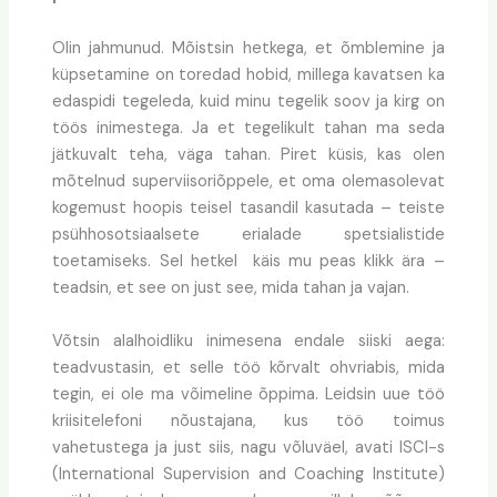
Olin jahmunud. Mõistsin hetkega, et õmblemine ja
küpsetamine on toredad hobid, millega kavatsen ka
edaspidi tegeleda, kuid minu tegelik soov ja kirg on
töös inimestega. Ja et tegelikult tahan ma seda
jätkuvalt teha, väga tahan. Piret küsis, kas olen
mõtelnud superviisoriõppele, et oma olemasolevat
kogemust hoopis teisel tasandil kasutada – teiste
psühhosotsiaalsete erialade spetsialistide
toetamiseks. Sel hetkel käis mu peas klikk ära –
teadsin, et see on just see, mida tahan ja vajan.
Võtsin alalhoidliku inimesena endale siiski aega:
teadvustasin, et selle töö kõrvalt ohvriabis, mida
tegin, ei ole ma võimeline õppima. Leidsin uue töö
kriisitelefoni nõustajana, kus töö toimus
vahetustega ja just siis, nagu võluväel, avati ISCI-s
(International Supervision and Coaching Institute)